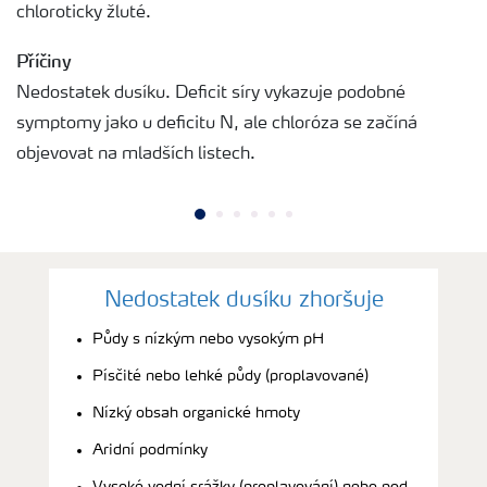
chloroticky žluté.
Příčiny
Nedostatek dusíku. Deficit síry vykazuje podobné
symptomy jako u deficitu N, ale chloróza se začíná
objevovat na mladších listech.
Nedostatek dusíku zhoršuje
Půdy s nízkým nebo vysokým pH
Písčité nebo lehké půdy (proplavované)
Nízký obsah organické hmoty
Aridní podmínky
Vysoké vodní srážky (proplavování) nebo pod