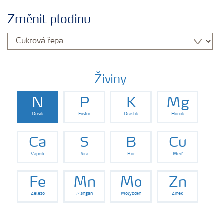
Plány výživy
Změnit plodinu
Hnojiva
Nástroje a služby
Živiny
N
P
K
Mg
Bezpečnost hnojiv
Dusík
Fosfor
Draslík
Hořčík
Dokumenty
Ca
S
B
Cu
Vápník
Síra
Bór
Měď
Yara email klub
Fe
Mn
Mo
Zn
Železo
Mangan
Molybden
Zinek
Kontakty