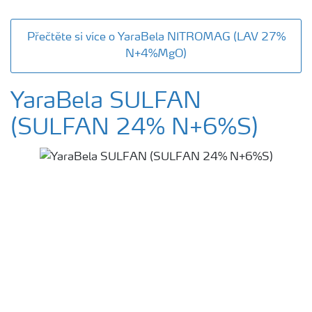
Přečtěte si více o YaraBela NITROMAG (LAV 27%
N+4%MgO)
YaraBela SULFAN
(SULFAN 24% N+6%S)