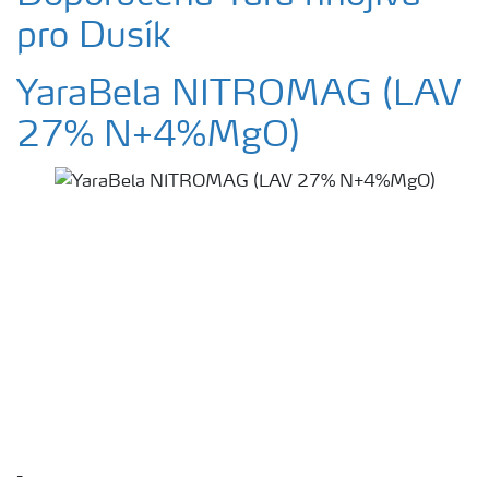
pro Dusík
YaraBela NITROMAG (LAV
27% N+4%MgO)
-