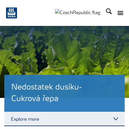
Hledat
Toggle
Toggle country language
Nedostatek dusíku-
Cukrová řepa
Explore more
Toggl