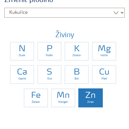
Změnit plodinu
Hnojiva
Nástroje a služby
Živiny
N
P
K
Mg
Bezpečnost hnojiv
Dusík
Fosfor
Draslík
Hořčík
Dokumenty
Ca
S
B
Cu
Vápník
Síra
Bór
Měď
Yara email klub
Fe
Mn
Zn
Železo
Mangan
Zinek
Kontakty