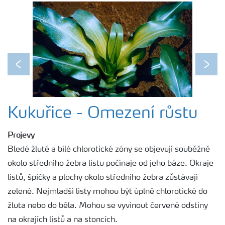
Previous
Next
Kukuřice - Omezení růstu
Projevy
Bledé žluté a bílé chlorotické zóny se objevují souběžně
okolo středního žebra listu počínaje od jeho báze. Okraje
listů, špičky a plochy okolo středního žebra zůstávají
zelené. Nejmladší listy mohou být úplně chlorotické do
žluta nebo do běla. Mohou se vyvinout červené odstíny
na okrajích listů a na stoncích.