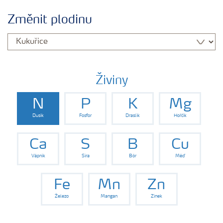
Plány výživy
Změnit plodinu
Hnojiva
Nástroje a služby
Živiny
N
P
K
Mg
Bezpečnost hnojiv
Dusík
Fosfor
Draslík
Hořčík
Dokumenty
Ca
S
B
Cu
Vápník
Síra
Bór
Měď
Yara email klub
Fe
Mn
Zn
Železo
Mangan
Zinek
Kontakty