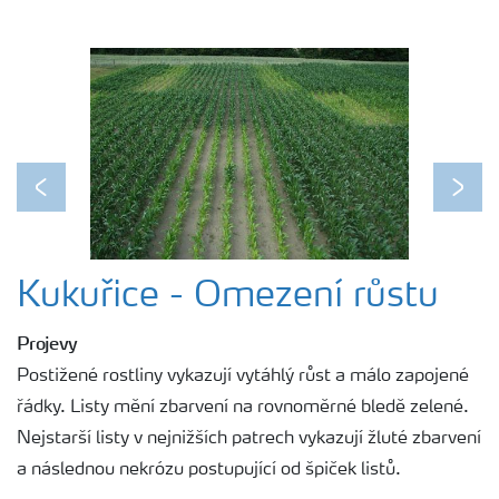
Previous
Next
Kukuřice - Omezení růstu
Projevy
Postižené rostliny vykazují vytáhlý růst a málo zapojené
řádky. Listy mění zbarvení na rovnoměrné bledě zelené.
Nejstarší listy v nejnižších patrech vykazují žluté zbarvení
a následnou nekrózu postupující od špiček listů.