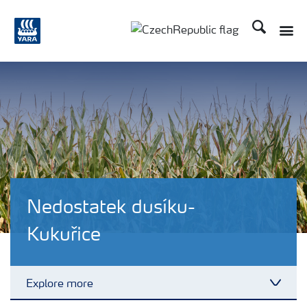
Hledat
Toggle
Toggle country language
Nedostatek dusíku-
Kukuřice
Explore more
Toggl