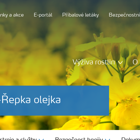
nky a akce
E-portál
Příbalové letáky
Bezpečnostní 
Výživa rostlin
O 
-Řepka olejka