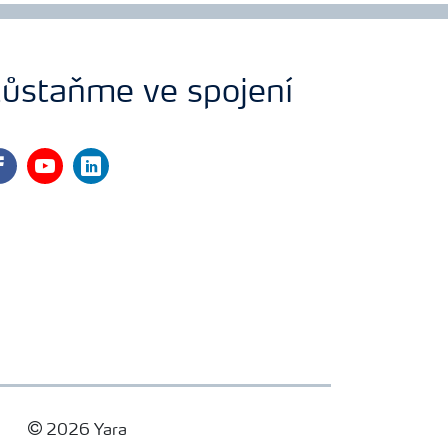
ůstaňme ve spojení
cebook
youtube
linkedin
2026 Yara