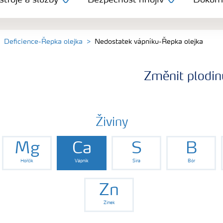
troje a služby
Bezpečnost hnojiv
Dokum
Deficience-Řepka olejka
Nedostatek vápníku-Řepka olejka
Změnit plodin
Živiny
Mg
Ca
S
B
Hořčík
Vápník
Síra
Bór
Zn
Zinek