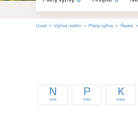
Plány výživy
Hnojiva
Nás
Hnojiva
Nástroje a služby
Úvod
Výživa rostlin
Plány výživy
Řepka
Bezpečnost hnojiv
Dokumenty
Yara email klub
N
P
K
Dusík
Fosfor
Draslík
Kontakty