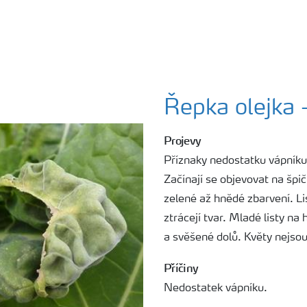
Řepka olejka
Projevy
Příznaky nedostatku vápníku 
Začínají se objevovat na špič
zelené až hnědé zbarvení. Li
ztrácejí tvar. Mladé listy n
a svěšené dolů. Květy nejsou
Příčiny
Nedostatek vápníku.