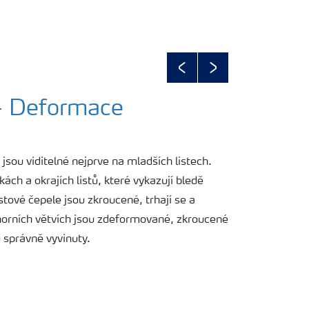
Previous
Next
 - Deformace
jsou viditelné nejprve na mladších listech.
kách a okrajích listů, které vykazují bledě
stové čepele jsou zkroucené, trhají se a
a horních větvích jsou zdeformované, zkroucené
 správně vyvinuty.