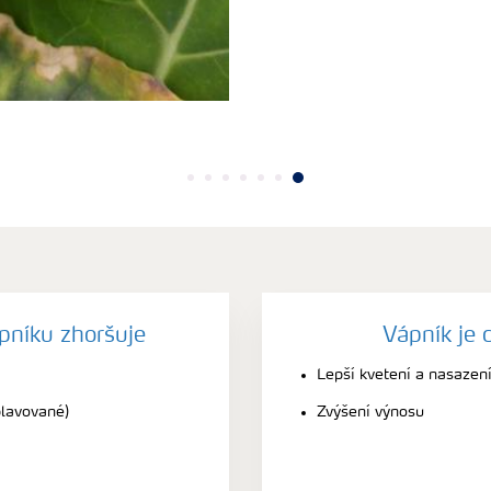
pníku zhoršuje
Vápník je 
Lepší kvetení a nasaze
plavované)
Zvýšení výnosu