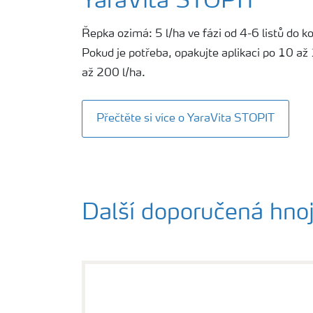
YaraVita STOPIT
Řepka ozimá: 5 l/ha ve fázi od 4-6 listů do k
Pokud je potřeba, opakujte aplikaci po 10 a
až 200 l/ha.
Přečtěte si více o YaraVita STOPIT
Další doporučená hnoj