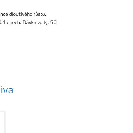
once dlouživého růstu.
ž 14 dnech. Dávka vody: 50
iva