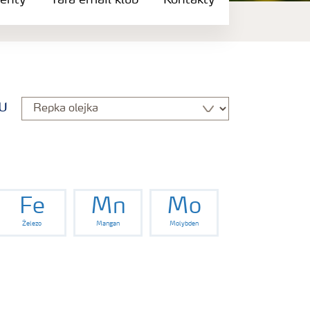
enty
Yara email klub
Kontakty
u
Fe
Mn
Mo
Železo
Mangan
Molybden