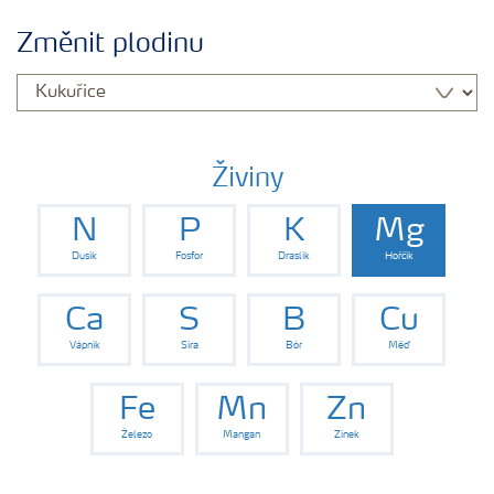
Plány výživy
Změnit plodinu
Hnojiva
Nástroje a služby
Živiny
N
P
K
Mg
Bezpečnost hnojiv
Dusík
Fosfor
Draslík
Hořčík
Dokumenty
Ca
S
B
Cu
Vápník
Síra
Bór
Měď
Yara email klub
Fe
Mn
Zn
Železo
Mangan
Zinek
Kontakty