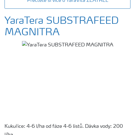
Přečtěte si více o YaraVita ZEATREL
YaraTera SUBSTRAFEED
MAGNITRA
Kukuřice: 4-6 l/ha od fáze 4-6 listů. Dávka vody: 200
l/ha.