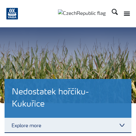
Hledat
Toggle
Toggle country language
Nedostatek hořčíku-
Kukuřice
Explore more
Toggl