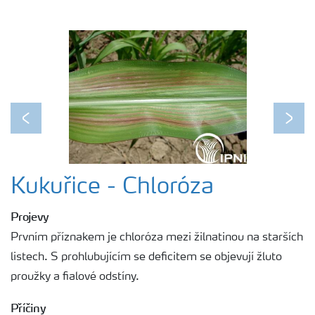
Previous
Next
Kukuřice - Chloróza
Projevy
Prvním příznakem je chloróza mezi žilnatinou na starších
listech. S prohlubujícím se deficitem se objevují žluto
proužky a fialové odstíny.
Příčiny