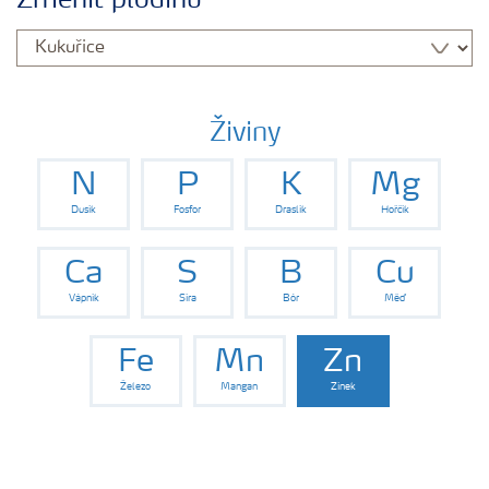
Změnit plodinu
Hnojiva
Nástroje a služby
Živiny
N
P
K
Mg
Bezpečnost hnojiv
Dusík
Fosfor
Draslík
Hořčík
Dokumenty
Ca
S
B
Cu
Vápník
Síra
Bór
Měď
Yara email klub
Fe
Mn
Zn
Železo
Mangan
Zinek
Kontakty