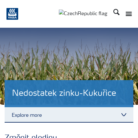
Hledat
Toggle
Toggle country language
Nedostatek zinku-Kukuřice
Explore more
Toggl
Plány výživy