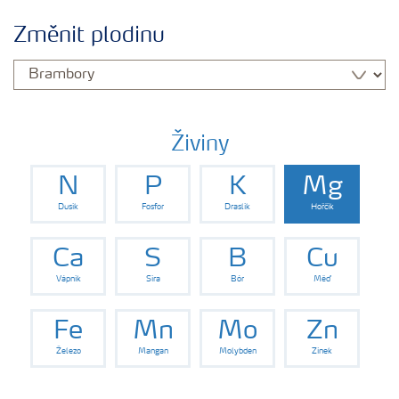
Plány výživy
Změnit plodinu
Hnojiva
Nástroje a služby
Živiny
N
P
K
Mg
Bezpečnost hnojiv
Dusík
Fosfor
Draslík
Hořčík
Dokumenty
Ca
S
B
Cu
Vápník
Síra
Bór
Měď
Yara email klub
Fe
Mn
Mo
Zn
Železo
Mangan
Molybden
Zinek
Kontakty