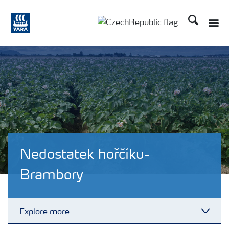
Hledat
Toggle
Toggle country language
Nedostatek hořčíku-
Brambory
Explore more
Toggl