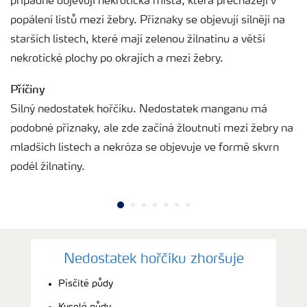
případně objevují nekrotická místa, která přecházejí v
popálení listů mezi žebry. Příznaky se objevují silněji na
starších listech, které mají zelenou žilnatinu a větší
nekrotické plochy po okrajích a mezi žebry.
Příčiny
Silný nedostatek hořčíku. Nedostatek manganu má
podobné příznaky, ale zde začíná žloutnutí mezi žebry na
mladších listech a nekróza se objevuje ve formě skvrn
podél žilnatiny.
Nedostatek hořčíku zhoršuje
Písčité půdy
Kyselé půdy