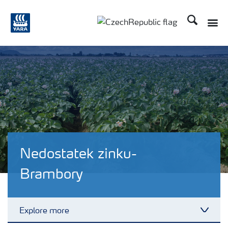
Hledat
Toggle
Toggle country language
Nedostatek zinku-
Brambory
Explore more
Toggl