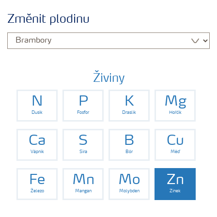
Plány výživy
Změnit plodinu
Hnojiva
Nástroje a služby
Živiny
N
P
K
Mg
Bezpečnost hnojiv
Dusík
Fosfor
Draslík
Hořčík
Dokumenty
Ca
S
B
Cu
Vápník
Síra
Bór
Měď
Yara email klub
Fe
Mn
Mo
Zn
Železo
Mangan
Molybden
Zinek
Kontakty