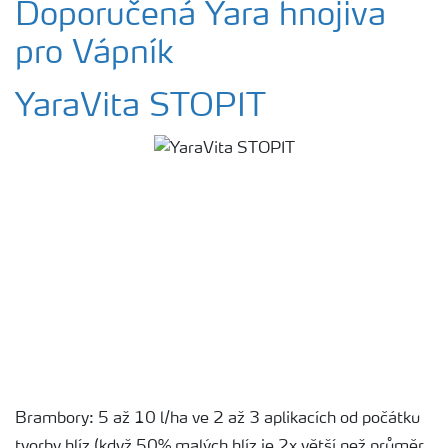
Doporučená Yara hnojiva
pro Vápník
YaraVita STOPIT
Brambory: 5 až 10 l/ha ve 2 až 3 aplikacích od počátku
tvorby hlíz (když 50% malých hlíz je 2x větší než průměr