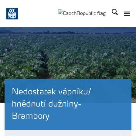
Hledat
Toggle
Toggle country language
Nedostatek vápníku/
hnědnutí dužniny-
Brambory