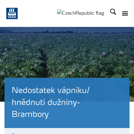
Hledat
Toggle
Toggle country language
Nedostatek vápníku/
hnědnutí dužniny-
Brambory