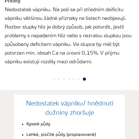
Příčiny
Nedostatek vápníku. Na poli se při středním deificitu
vápníku většinou žádné příznaky na listech neobjevují.
Rozbor slupky hlíz je dobrý způsob, jak potvrdit, jestli
problemy s napadením hlíz nebo s nezralou slupkou jsou
způsobeny deficitem vápníku. Ve slupce by měl být
potvrzen min. obsah Ca na úrovni 0,15%. V příjmu
vápníku existují rozdíly mezi odrůdami.
Nedostatek vápníku/ hnědnutí
dužniny zhoršuje
Kyselé půdy
Lehké, písčité půdy (proplavované)