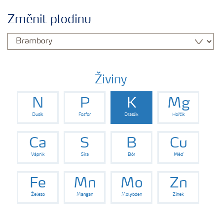
Plány výživy
Změnit plodinu
Hnojiva
Nástroje a služby
Živiny
N
P
K
Mg
Bezpečnost hnojiv
Dusík
Fosfor
Draslík
Hořčík
Dokumenty
Ca
S
B
Cu
Vápník
Síra
Bór
Měď
Yara email klub
Fe
Mn
Mo
Zn
Železo
Mangan
Molybden
Zinek
Kontakty