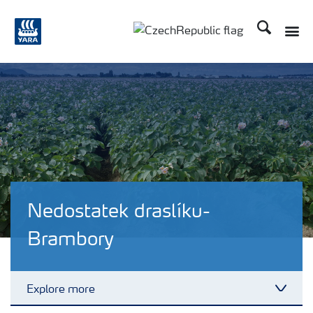
Hledat
Toggle
Toggle country language
Nedostatek draslíku-
Brambory
Explore more
Toggl