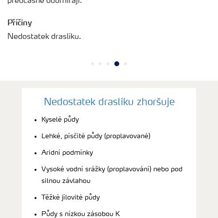
předčasně odumírají.
Příčiny
Nedostatek draslíku.
Nedostatek draslíku zhoršuje
Kyselé půdy
Lehké, písčité půdy (proplavované)
Aridní podmínky
Vysoké vodní srážky (proplavování) nebo pod
silnou závlahou
Těžké jílovité půdy
Půdy s nízkou zásobou K